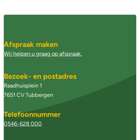
g
A
l
g
Afspraak maken
e
Wij helpen u graag op afspraak.
m
e
Bezoek- en postadres
n
Raadhuisplein 1
e
7651 CV Tubbergen
i
Telefoonnummer
n
0546-628 000
f