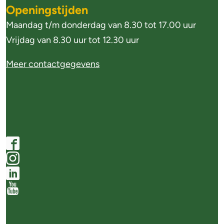
o
Openingstijden
r
Maandag t/m donderdag van 8.30 tot 17.00 uur
m
Vrijdag van 8.30 uur tot 12.30 uur
a
Meer contactgegevens
t
i
e
S
F
o
a
I
c
c
n
L
i
e
s
i
Y
a
b
t
n
o
l
F
o
a
k
u