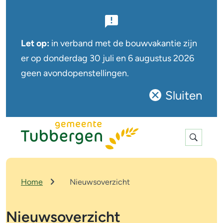
B
e
Let op:
in verband met de bouwvakantie zijn
l
er op
donderdag 30 juli en 6 augustus
2026
geen avondopenstellingen.
a
n
Sluiten
Sluit
g
deze
r
notificatie
Expan
i
search
j
k
K
Home
Nieuwsoverzicht
r
e
u
n
Nieuwsoverzicht
i