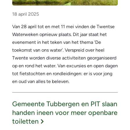
r
z
18 april 2025
i
Van 28 april tot en met 11 mei vinden de Twentse
c
Waterweken opnieuw plaats. Dit jaar staat het
evenement in het teken van het thema ‘De
h
toekomst van ons water’. Verspreid over heel
t
Twente worden diverse activiteiten georganiseerd
op en rond het water. Van excursies en open dagen
tot fietstochten en rondleidingen: er is voor jong
en oud van alles te beleven.
Gemeente Tubbergen en PIT slaan
handen ineen voor meer openbare
toiletten