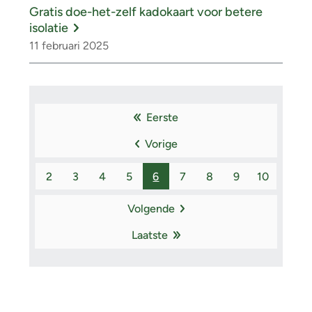
Gratis doe-het-zelf kadokaart voor betere
isolatie
11 februari 2025
P
Eerste
a
Eerste
Vorige
pagina
g
Vorige
i
pagina
2
3
4
5
6
7
8
9
10
Pagina
Pagina
Pagina
Pagina
Pagina
Pagina
Pagina
Pagina
Pagina
n
Volgende
Volgende
e
Laatste
pagina
Laatste
r
pagina
i
n