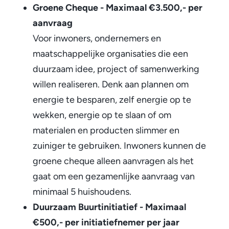
d
Groene Cheque - Maximaal €3.500,- per
u
aanvraag
Voor inwoners, ondernemers en
u
maatschappelijke organisaties die een
r
duurzaam idee, project of samenwerking
z
willen realiseren. Denk aan plannen om
energie te besparen, zelf energie op te
a
wekken, energie op te slaan of om
m
materialen en producten slimmer en
e
zuiniger te gebruiken. Inwoners kunnen de
groene cheque alleen aanvragen als het
i
gaat om een gezamenlijke aanvraag van
n
minimaal 5 huishoudens.
i
Duurzaam Buurtinitiatief - Maximaal
t
€500,- per initiatiefnemer per jaar