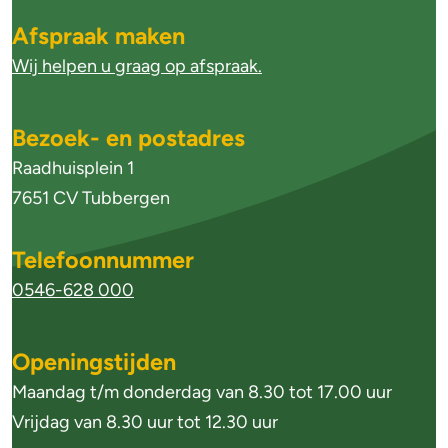
g
Afspraak maken
e
Wij helpen u graag op afspraak.
m
e
Bezoek- en postadres
n
Raadhuisplein 1
e
7651 CV Tubbergen
i
Telefoonnummer
n
0546-628 000
f
o
Openingstijden
r
Maandag t/m donderdag van 8.30 tot 17.00 uur
m
Vrijdag van 8.30 uur tot 12.30 uur