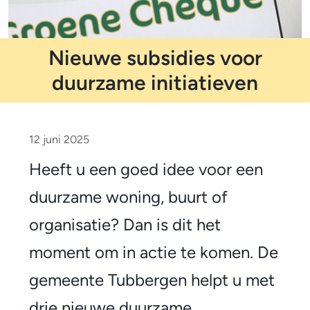
m
o
e
l
t
p
Nieuwe subsidies voor
i
a
d
duurzame initiatieven
f
i
N
c
i
12 juni 2025
a
e
Heeft u een goed idee voor een
t
u
duurzame woning, buurt of
i
w
organisatie? Dan is dit het
e
e
moment om in actie te komen. De
s
gemeente Tubbergen helpt u met
u
drie nieuwe duurzame