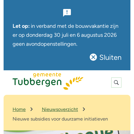
B
e
Let op:
in verband met de bouwvakantie zijn
l
er op
donderdag 30 juli en 6 augustus
2026
geen avondopenstellingen.
a
n
Sluiten
Sluit
g
deze
r
notificatie
Expan
i
search
j
k
K
Home
Nieuwsoverzicht
r
e
Nieuwe subsidies voor duurzame initiatieven
u
n
i