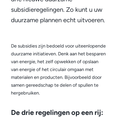
b
subsidieregelingen. Zo kunt u uw
s
duurzame plannen echt uitvoeren.
i
d
De subsidies zijn bedoeld voor uiteenlopende
i
duurzame initiatieven. Denk aan het besparen
e
van energie, het zelf opwekken of opslaan
s
van energie of het circulair omgaan met
materialen en producten. Bijvoorbeeld door
v
samen gereedschap te delen of spullen te
o
hergebruiken.
o
r
De drie regelingen op een rij: