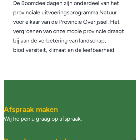
De Boomdeeldagen zijn onderdeel van het
i
provinciale uitvoeringsprogramma Natuur
n
voor elkaar van de Provincie Overijssel. Het
k
vergroenen van onze mooie provincie draagt
i
bij aan de verbetering van landschap,
s
biodiversiteit, klimaat en de leefbaarheid.
e
x
t
e
A
r
l
n
g
Afspraak maken
)
e
Wij helpen u graag op afspraak.
m
e