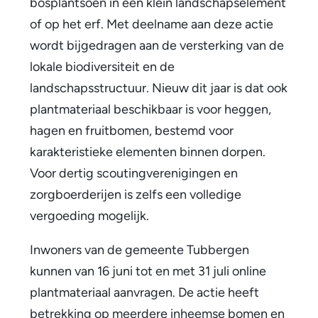
w
bosplantsoen in een klein landschapselement
of op het erf. Met deelname aan deze actie
o
wordt bijgedragen aan de versterking van de
n
lokale biodiversiteit en de
e
landschapsstructuur. Nieuw dit jaar is dat ook
plantmateriaal beschikbaar is voor heggen,
r
hagen en fruitbomen, bestemd voor
s
karakteristieke elementen binnen dorpen.
i
Voor dertig scoutingverenigingen en
zorgboerderijen is zelfs een volledige
n
vergoeding mogelijk.
T
Inwoners van de gemeente Tubbergen
u
kunnen van 16 juni tot en met 31 juli online
b
plantmateriaal aanvragen. De actie heeft
b
betrekking op meerdere inheemse bomen en