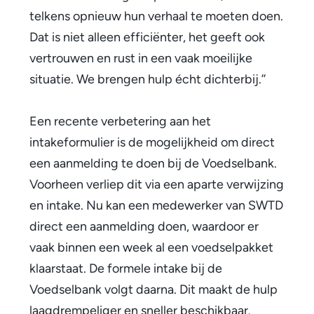
t
telkens opnieuw hun verhaal te moeten doen.
t
Dat is niet alleen efficiënter, het geeft ook
vertrouwen en rust in een vaak moeilijke
o
situatie. We brengen hulp écht dichterbij.’’
e
g
Een recente verbetering aan het
intakeformulier is de mogelijkheid om direct
a
een aanmelding te doen bij de Voedselbank.
n
Voorheen verliep dit via een aparte verwijzing
g
en intake. Nu kan een medewerker van SWTD
t
direct een aanmelding doen, waardoor er
vaak binnen een week al een voedselpakket
o
klaarstaat. De formele intake bij de
t
Voedselbank volgt daarna. Dit maakt de hulp
h
laagdrempeliger en sneller beschikbaar.