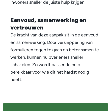
inwoners sneller de juiste hulp krijgen.
g
e
Eenvoud, samenwerking en
r
vertrouwen
e
De kracht van deze aanpak zit in de eenvoud
n
en samenwerking. Door versnippering van
formulieren tegen te gaan en beter samen te
s
werken, kunnen hulpverleners sneller
n
schakelen. Zo wordt passende hulp
e
bereikbaar voor wie dit het hardst nodig
heeft.
l
l
e
A
r