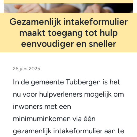
m
o
e
l
t
Gezamenlijk intakeformulier
p
i
a
maakt toegang tot hulp
d
f
eenvoudiger en sneller
i
G
c
e
a
26 juni 2025
t
z
In de gemeente Tubbergen is het
i
a
nu voor hulpverleners mogelijk om
e
m
inwoners met een
e
minimuminkomen via één
n
gezamenlijk intakeformulier aan te