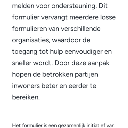
l
melden voor ondersteuning. Dit
i
formulier vervangt meerdere losse
j
formulieren van verschillende
k
organisaties, waardoor de
i
toegang tot hulp eenvoudiger en
n
sneller wordt. Door deze aanpak
t
hopen de betrokken partijen
a
inwoners beter en eerder te
k
bereiken.
e
f
o
Het formulier is een gezamenlijk initiatief van