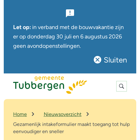
B
e
Let op:
in verband met de bouwvakantie zijn
l
er op
donderdag 30 juli en 6 augustus
2026
geen avondopenstellingen.
a
n
Sluiten
Sluit
g
deze
r
notificatie
Expan
i
search
j
k
K
Home
Nieuwsoverzicht
r
e
Gezamenlijk intakeformulier maakt toegang tot hulp
u
eenvoudiger en sneller
n
i