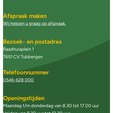
l
g
Afspraak maken
e
Wij helpen u graag op afspraak.
m
e
Bezoek- en postadres
n
Raadhuisplein 1
e
7651 CV Tubbergen
i
Telefoonnummer
n
0546-628 000
f
o
Openingstijden
r
Maandag t/m donderdag van 8.30 tot 17.00 uur
m