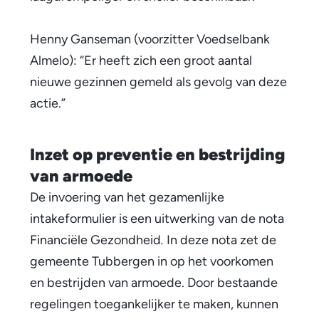
u
Henny Ganseman (voorzitter Voedselbank
l
Almelo):
“Er heeft zich een groot aantal
p
nieuwe gezinnen gemeld als gevolg van deze
actie.”
e
e
Inzet op preventie en bestrijding
n
van armoede
v
De invoering van het gezamenlijke
o
intakeformulier is een uitwerking van de nota
Financiële Gezondheid
.
In deze nota zet de
u
gemeente Tubbergen in op het voorkomen
d
en bestrijden van armoede. Door bestaande
i
regelingen toegankelijker te maken, kunnen