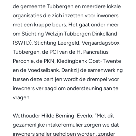
de gemeente Tubbergen en meerdere lokale
r
organisaties die zich inzetten voor inwoners
m
met een krappe beurs. Het gaat onder meer
u
om Stichting Welzijn Tubbergen Dinkelland
(SWTD), Stichting Leergeld, Verjaardagsbox
l
Tubbergen, de PCI van de H. Pancratius
i
Parochie, de PKN, Kledingbank Oost-Twente
e
en de Voedselbank. Dankzij de samenwerking
tussen deze partijen wordt de drempel voor
r
inwoners verlaagd om ondersteuning aan te
m
vragen.
a
a
Wethouder Hilde Berning-Everlo:
“Met dit
gezamenlijke intakeformulier zorgen we dat
k
inwoners sneller geholpen worden, zonder