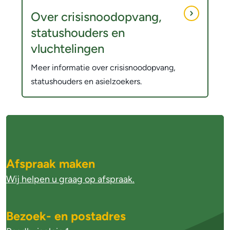
Over crisisnoodopvang,
statushouders en
vluchtelingen
Meer informatie over crisisnoodopvang,
statushouders en asielzoekers.
A
l
g
Afspraak maken
e
Wij helpen u graag op afspraak.
m
e
Bezoek- en postadres