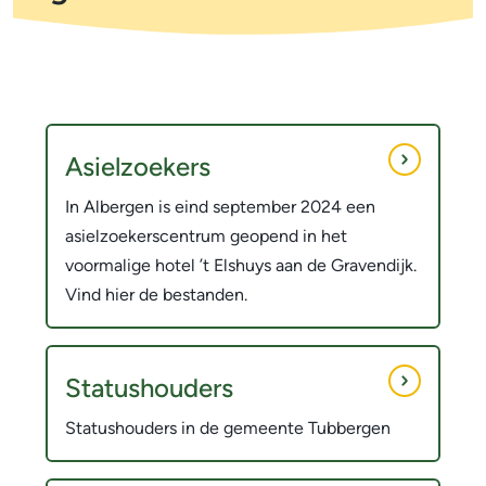
m
o
e
l
t
p
i
a
M
O
d
f
n
i
Asielzoekers
i
d
g
c
In Albergen is eind september 2024 een
e
r
asielzoekerscentrum geopend in het
a
r
voormalige hotel ’t Elshuys aan de Gravendijk.
a
t
w
Vind hier de bestanden.
t
i
e
i
e
r
Statushouders
e
p
Statushouders in de gemeente Tubbergen
e
n