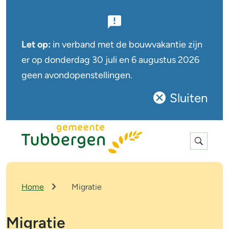
B
e
Let op:
in verband met de bouwvakantie zijn
l
er op
donderdag 30 juli en 6 augustus
2026
geen avondopenstellingen.
a
n
Sluiten
Sluit
g
deze
r
notificatie
Expan
i
search
j
k
K
Home
Migratie
r
e
u
n
Migratie
i