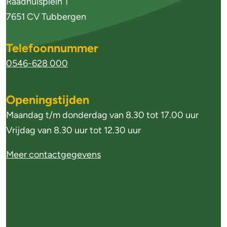
n
Raadhuisplein 1
e
7651 CV Tubbergen
i
Telefoonnummer
n
0546-628 000
f
o
Openingstijden
r
Maandag t/m donderdag van 8.30 tot 17.00 uur
m
Vrijdag van 8.30 uur tot 12.30 uur
a
Meer contactgegevens
t
i
e