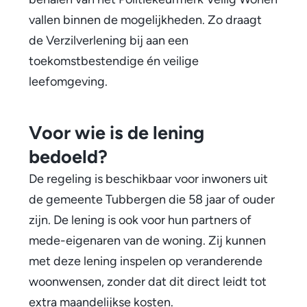
e
vallen binnen de mogelijkheden. Zo draagt
de Verzilverlening bij aan een
n
toekomstbestendige én veilige
i
leefomgeving.
n
g
Voor wie is de lening
a
bedoeld?
De regeling is beschikbaar voor inwoners uit
a
de gemeente Tubbergen die 58 jaar of ouder
n
zijn. De lening is ook voor hun partners of
v
mede-eigenaren van de woning. Zij kunnen
o
met deze lening inspelen op veranderende
woonwensen, zonder dat dit direct leidt tot
o
extra maandelijkse kosten.