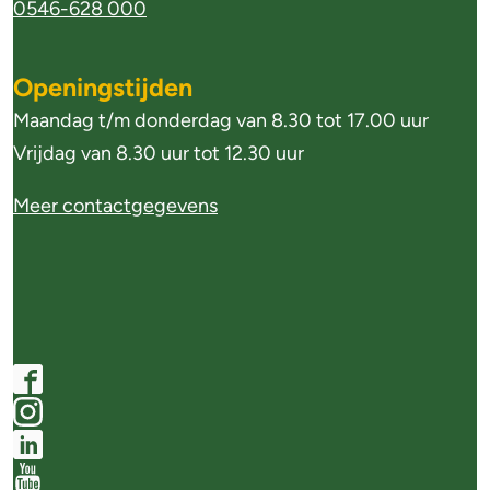
0546-628 000
u
f
u
o
Openingstijden
r
r
Maandag t/m donderdag van 8.30 tot 17.00 uur
m
z
Vrijdag van 8.30 uur tot 12.30 uur
a
a
Meer contactgegevens
t
a
i
m
e
w
o
S
F
n
o
a
I
e
c
c
n
L
i
e
s
i
Y
n