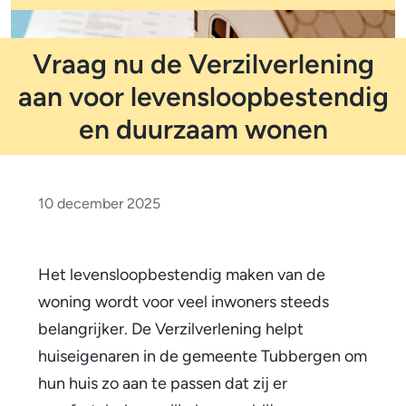
m
o
e
l
t
Vraag nu de Verzilverlening
p
i
a
aan voor levensloopbestendig
d
f
en duurzaam wonen
i
V
c
r
a
10 december 2025
t
a
i
a
Het levensloopbestendig maken van de
e
woning wordt voor veel inwoners steeds
g
belangrijker. De Verzilverlening helpt
n
huiseigenaren in de gemeente Tubbergen om
u
hun huis zo aan te passen dat zij er