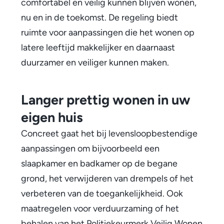
comfortabel en veilig kunnen blijven wonen,
d
nu en in de toekomst. De regeling biedt
e
ruimte voor aanpassingen die het wonen op
V
latere leeftijd makkelijker en daarnaast
e
duurzamer en veiliger kunnen maken.
r
Langer prettig wonen in uw
z
eigen huis
i
Concreet gaat het bij levensloopbestendige
l
aanpassingen om bijvoorbeeld een
v
slaapkamer en badkamer op de begane
grond, het verwijderen van drempels of het
e
verbeteren van de toegankelijkheid. Ook
r
maatregelen voor verduurzaming of het
l
behalen van het Politiekeurmerk Veilig Wonen