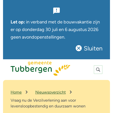
B
e
Let op:
in verband met de bouwvakantie zijn
l
er op
donderdag 30 juli en 6 augustus
2026
geen avondopenstellingen.
a
n
Sluiten
Sluit
g
deze
r
notificatie
Expan
i
search
j
k
K
Home
Nieuwsoverzicht
r
e
Vraag nu de Verzilverlening aan voor
u
levensloopbestendig en duurzaam wonen
n
i