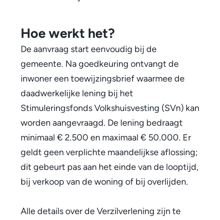
r
l
Hoe werkt het?
e
De aanvraag start eenvoudig bij de
v
gemeente. Na goedkeuring ontvangt de
inwoner een toewijzingsbrief waarmee de
e
daadwerkelijke lening bij het
n
Stimuleringsfonds Volkshuisvesting (SVn) kan
s
worden aangevraagd. De lening bedraagt
minimaal € 2.500 en maximaal € 50.000. Er
l
geldt geen verplichte maandelijkse aflossing;
o
dit gebeurt pas aan het einde van de looptijd,
o
bij verkoop van de woning of bij overlijden.
p
Alle details over de Verzilverlening zijn te
b