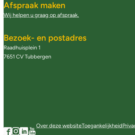
Afspraak maken
g
Wij helpen u graag op afspraak.
e
m
Bezoek- en postadres
Raadhuisplein 1
e
7651 CV Tubbergen
n
e
i
n
f
F
Over deze website
Toegankelijkheid
Priva
o
S
o
F
I
L
Y