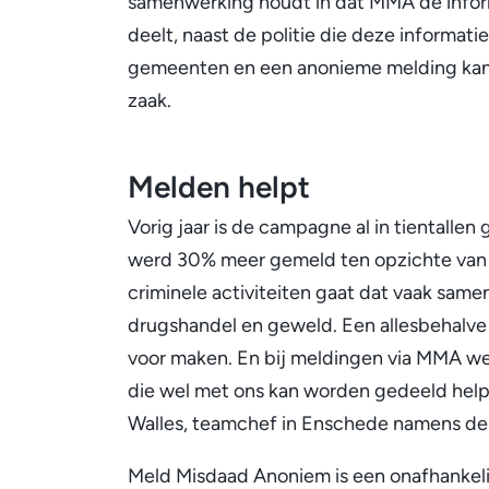
samenwerking houdt in dat MMA de info
deelt, naast de politie die deze informatie
gemeenten en een anonieme melding kan v
zaak.
Melden helpt
Vorig jaar is de campagne al in tientall
werd 30% meer gemeld ten opzichte van h
criminele activiteiten gaat dat vaak same
drugshandel en geweld. Een allesbehalve 
voor maken. En bij meldingen via MMA we
die wel met ons kan worden gedeeld helpt
Walles, teamchef in Enschede namens de 
Meld Misdaad Anoniem is een onafhankelij