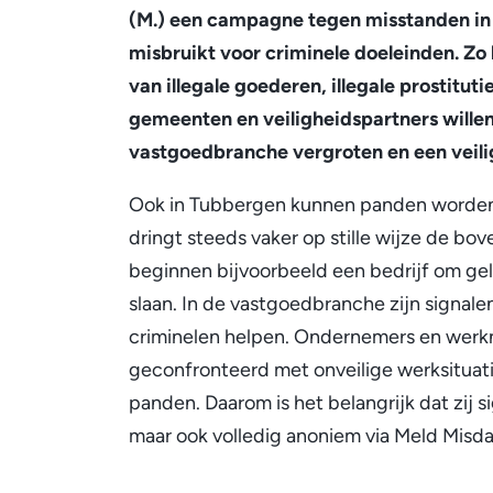
aangespoord
(M.) een campagne tegen misstanden in
misbruikt voor criminele doeleinden. Z
om
van illegale goederen, illegale prostitu
gemeenten en veiligheidspartners will
te
vastgoedbranche vergroten en een veili
Ook in Tubbergen kunnen panden worden 
melden
dringt steeds vaker op stille wijze de b
beginnen bijvoorbeeld een bedrijf om gel
slaan. In de vastgoedbranche zijn signal
criminelen helpen. Ondernemers en wer
geconfronteerd met onveilige werksituatie
panden. Daarom is het belangrijk dat zij s
maar ook volledig anoniem via Meld Misd