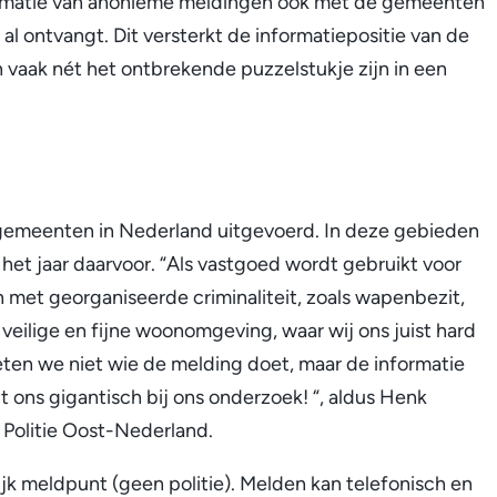
rmatie van anonieme meldingen ook met de gemeenten
 al ontvangt. Dit versterkt de informatiepositie van de
aak nét het ontbrekende puzzelstukje zijn in een
en gemeenten in Nederland uitgevoerd. In deze gebieden
et jaar daarvoor. “Als vastgoed wordt gebruikt voor
n met georganiseerde criminaliteit, zoals wapenbezit,
veilige en fijne woonomgeving, waar wij ons juist hard
ten we niet wie de melding doet, maar de informatie
 ons gigantisch bij ons onderzoek! “, aldus Henk
Politie Oost-Nederland.
k meldpunt (geen politie). Melden kan telefonisch en