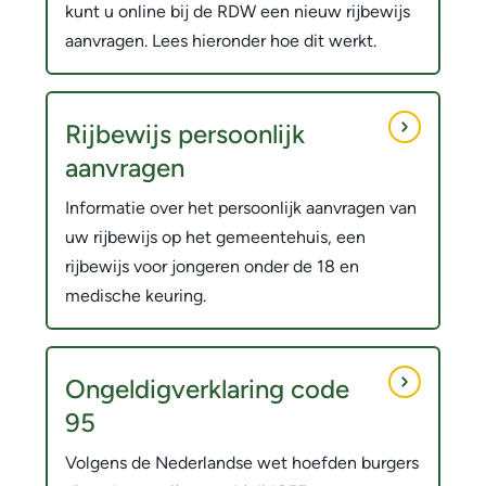
r
kunt u online bij de RDW een nieuw rijbewijs
e
w
aanvragen. Lees hieronder hoe dit werkt.
w
e
i
r
Rijbewijs persoonlijk
j
p
aanvragen
s
e
Informatie over het persoonlijk aanvragen van
n
uw rijbewijs op het gemeentehuis, een
rijbewijs voor jongeren onder de 18 en
medische keuring.
Ongeldigverklaring code
95
Volgens de Nederlandse wet hoefden burgers