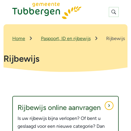
Expan
search
K
Home
Paspoort, ID en rijbewijs
Rijbewijs
r
u
Rijbewijs
i
m
e
l
p
a
R
O
d
n
i
Rijbewijs online aanvragen
d
j
Is uw rijbewijs bijna verlopen? Of bent u
e
b
geslaagd voor een nieuwe categorie? Dan