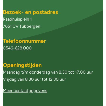
m
e
Bezoek- en postadres
n
Raadhuisplein 1
e
7651 CV Tubbergen
i
Telefoonnummer
n
0546-628 000
f
o
Openingstijden
r
Maandag t/m donderdag van 8.30 tot 17.00 uur
m
Vrijdag van 8.30 uur tot 12.30 uur
a
Meer contactgegevens
t
i