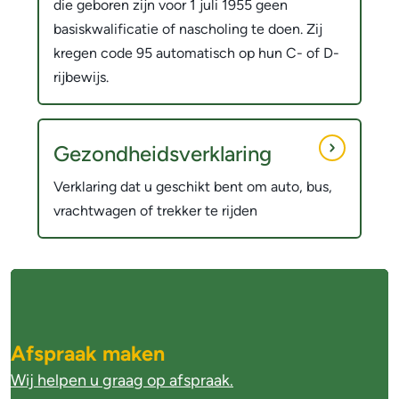
die geboren zijn voor 1 juli 1955 geen
basiskwalificatie of nascholing te doen. Zij
kregen code 95 automatisch op hun C- of D-
rijbewijs.
Gezondheidsverklaring
Verklaring dat u geschikt bent om auto, bus,
vrachtwagen of trekker te rijden
A
l
g
Afspraak maken
e
Wij helpen u graag op afspraak.