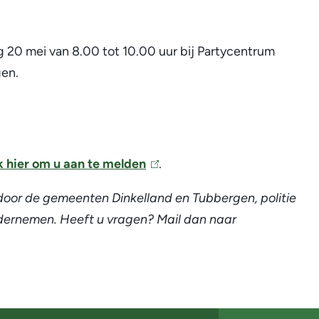
g 20 mei van 8.00 tot 10.00 uur bij Partycentrum
en.
k hier om u aan te melden
(
.
l
door de gemeenten Dinkelland en Tubbergen, politie
i
dernemen. Heeft u vragen? Mail dan naar
n
k
i
s
e