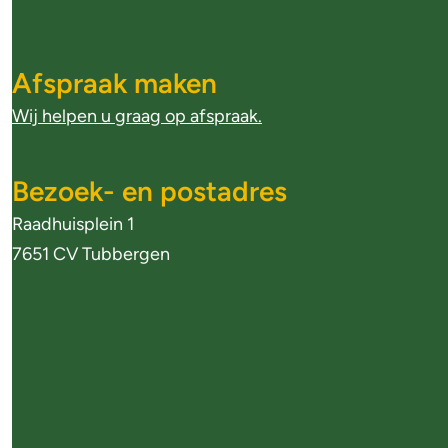
A
l
Afspraak maken
g
Wij helpen u graag op afspraak.
e
m
Bezoek- en postadres
Raadhuisplein 1
e
7651 CV Tubbergen
n
e
i
n