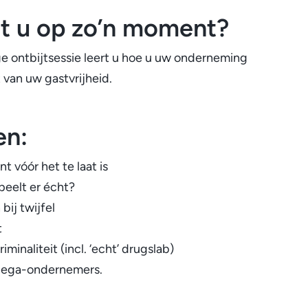
et u op zo’n moment?
e ontbijtsessie leert u hoe u uw onderneming
 van uw gastvrijheid.
en:
 vóór het te laat is
peelt er écht?
ij twijfel
t
minaliteit (incl. ‘echt’ drugslab)
ollega-ondernemers.