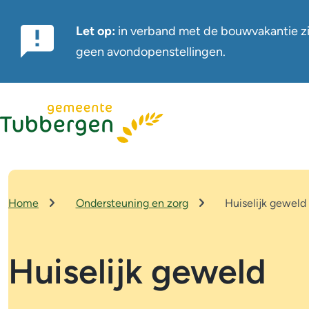
Let op:
in verband met de bouwvakantie zi
Belangrijke
geen avondopenstellingen.
notificatie
Home
Ondersteuning en zorg
Huiselijk geweld
Kruimelpad
Huiselijk geweld