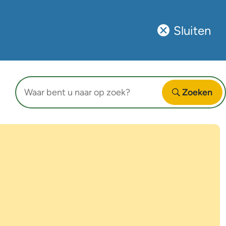
Sluiten
Sluit
deze
notificatie
Waar
Zoeken
bent
Open
u
naar
op
zoek?