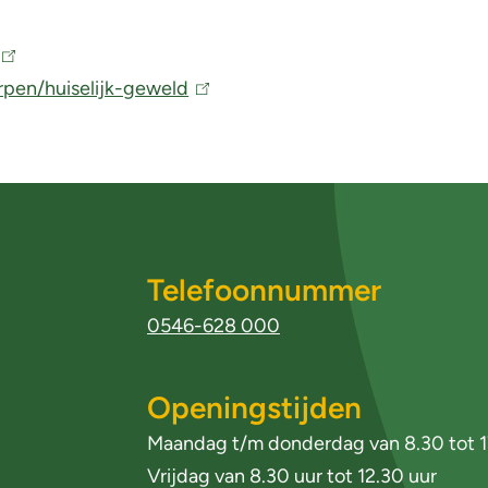
(
rpen/huiselijk-geweld
(
l
n
i
k
n
k
s
i
Telefoonnummer
e
s
x
e
0546-628 000
t
x
e
t
Openingstijden
r
e
Maandag t/m donderdag van 8.30 tot 1
n
r
Vrijdag van 8.30 uur tot 12.30 uur
)
n