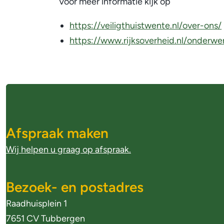
Voor meer informatie kijk op
https://veiligthuistwente.nl/over-ons/
https://www.rijksoverheid.nl/onderwe
l
i
A
i
l
Afspraak maken
g
Wij helpen u graag op afspraak.
e
m
Bezoek- en postadres
Raadhuisplein 1
e
7651 CV Tubbergen