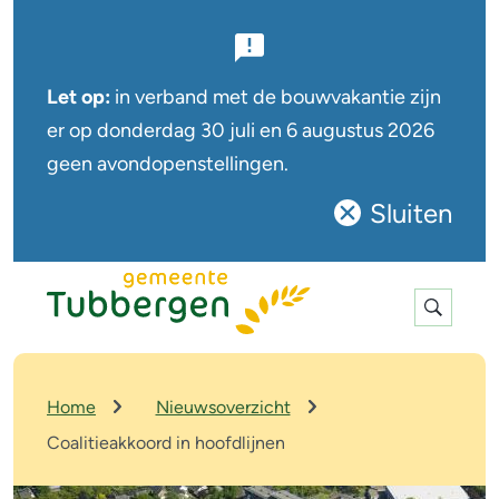
B
e
Let op:
in verband met de bouwvakantie zijn
l
er op
donderdag 30 juli en 6 augustus
2026
geen avondopenstellingen.
a
n
Sluiten
Sluit
g
deze
r
notificatie
Expan
i
search
j
k
K
Home
Nieuwsoverzicht
r
e
Coalitieakkoord in hoofdlijnen
u
n
i