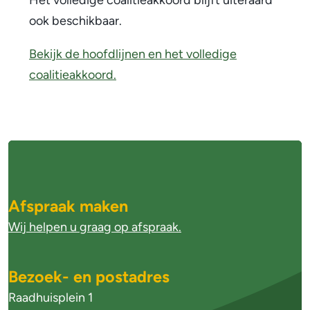
Het volledige coalitieakkoord blijft uiteraard
a
ook beschikbaar.
k
Bekijk de hoofdlijnen en het volledige
k
coalitieakkoord.
o
o
A
r
l
d
g
Afspraak maken
i
e
Wij helpen u graag op afspraak.
n
m
h
e
Bezoek- en postadres
o
n
Raadhuisplein 1