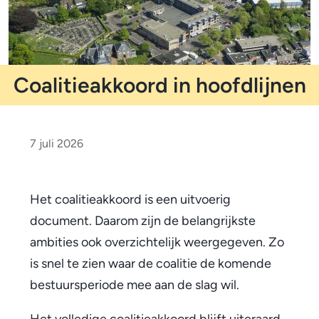
m
o
e
l
t
p
i
a
d
Coalitieakkoord in hoofdlijnen
f
i
C
c
o
7 juli 2026
a
a
t
l
Het coalitieakkoord is een uitvoerig
i
document. Daarom zijn de belangrijkste
i
e
ambities ook overzichtelijk weergegeven. Zo
t
is snel te zien waar de coalitie de komende
i
bestuursperiode mee aan de slag wil.
e