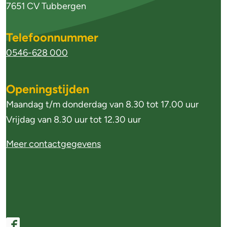
o
e
7651 CV Tubbergen
f
i
Telefoonnummer
n
d
0546-628 000
f
l
o
i
Openingstijden
r
j
Maandag t/m donderdag van 8.30 tot 17.00 uur
m
Vrijdag van 8.30 uur tot 12.30 uur
n
a
e
Meer contactgegevens
t
n
i
e
S
F