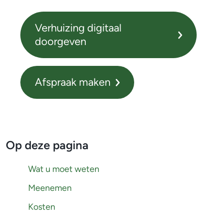
g
Verhuizing digitaal
d
doorgeven
o
o
Afspraak maken
r
g
e
Op deze pagina
v
e
Wat u moet weten
n
Meenemen
Kosten