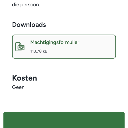
die persoon.
Downloads
Machtigingsformulier
(
PDF
-
)
113.78 kB
Kosten
Geen
A
l