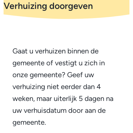
m
Verhuizing doorgeven
o
e
l
t
p
i
a
d
f
V
i
e
A
Gaat u verhuizen binnen de
c
l
r
gemeente of vestigt u zich in
a
g
h
onze gemeente? Geef uw
t
e
u
verhuizing niet eerder dan 4
i
m
i
weken, maar uiterlijk 5 dagen na
e
e
z
uw verhuisdatum door aan de
e
i
gemeente.
n
n