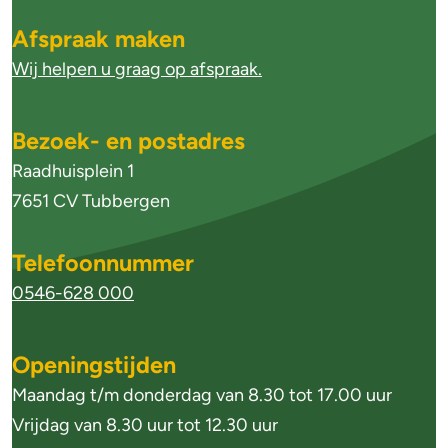
g
Afspraak maken
e
Wij helpen u graag op afspraak.
m
e
Bezoek- en postadres
n
Raadhuisplein 1
e
7651 CV Tubbergen
i
Telefoonnummer
n
0546-628 000
f
o
Openingstijden
r
Maandag t/m donderdag van 8.30 tot 17.00 uur
m
Vrijdag van 8.30 uur tot 12.30 uur