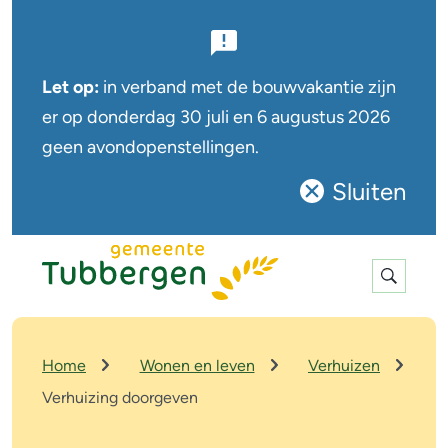
B
e
Let op:
in verband met de bouwvakantie zijn
l
er op
donderdag 30 juli en 6 augustus
2026
geen avondopenstellingen.
a
n
Sluiten
Sluit
g
deze
r
notificatie
Expan
i
search
j
k
K
Home
Wonen en leven
Verhuizen
r
e
Verhuizing doorgeven
u
n
i