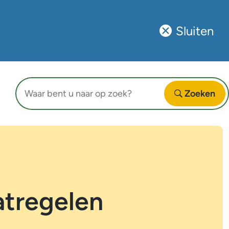
Sluiten
Sluit
deze
notificatie
Waar
Zoeken
bent
Open
u
naar
op
zoek?
atregelen