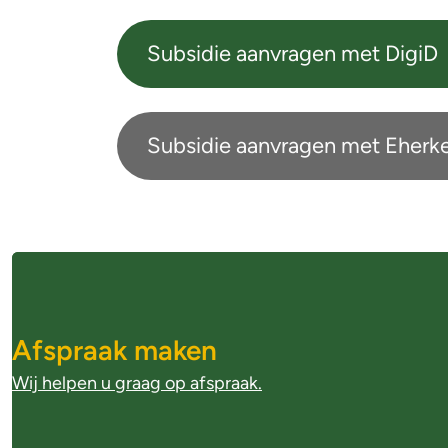
Subsidie aanvragen met DigiD
Subsidie aanvragen met Eherk
A
l
Afspraak maken
g
Wij helpen u graag op afspraak.
e