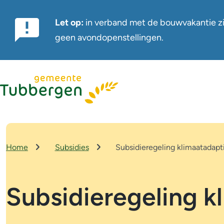
Let op:
in verband met de bouwvakantie zi
Belangrijke
geen avondopenstellingen.
notificatie
Home
Subsidies
Subsidieregeling klimaatadap
Kruimelpad
Subsidieregeling k