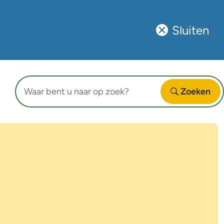
Sluiten
Sluit
deze
notificatie
Waar
Zoeken
bent
Open
u
naar
op
zoek?