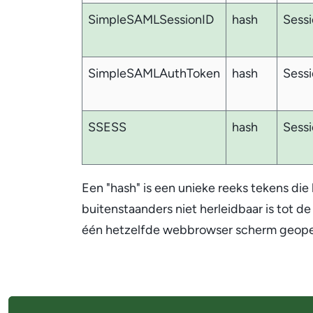
SimpleSAMLSessionID
hash
Sessi
SimpleSAMLAuthToken
hash
Sessi
SSESS
hash
Sessi
Een "hash" is een unieke reeks tekens die 
buitenstaanders niet herleidbaar is tot de
één hetzelfde webbrowser scherm geopen
A