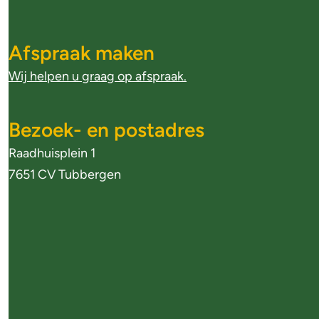
l
Afspraak maken
g
Wij helpen u graag op afspraak.
e
m
Bezoek- en postadres
Raadhuisplein 1
e
7651 CV Tubbergen
n
e
i
n