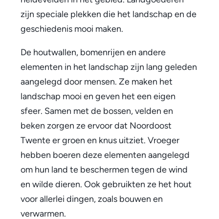
d
zijn speciale plekken die het landschap en de
geschiedenis mooi maken.
s
c
De houtwallen, bomenrijen en andere
elementen in het landschap zijn lang geleden
h
aangelegd door mensen. Ze maken het
a
landschap mooi en geven het een eigen
p
sfeer. Samen met de bossen, velden en
beken zorgen ze ervoor dat Noordoost
e
Twente er groen en knus uitziet. Vroeger
n
hebben boeren deze elementen aangelegd
n
om hun land te beschermen tegen de wind
en wilde dieren. Ook gebruikten ze het hout
a
voor allerlei dingen, zoals bouwen en
t
verwarmen.