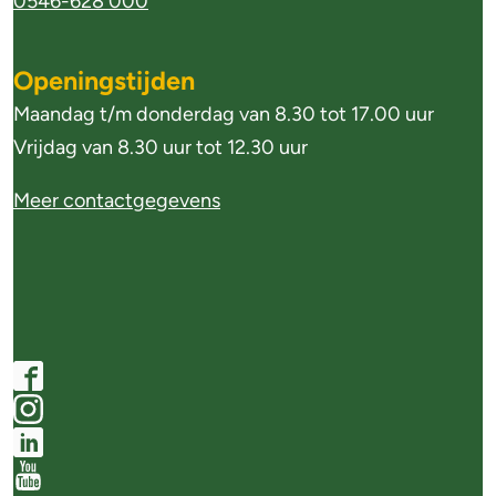
0546-628 000
f
o
Openingstijden
r
Maandag t/m donderdag van 8.30 tot 17.00 uur
m
Vrijdag van 8.30 uur tot 12.30 uur
a
Meer contactgegevens
t
i
e
S
F
o
a
I
c
c
n
L
i
e
s
i
Y