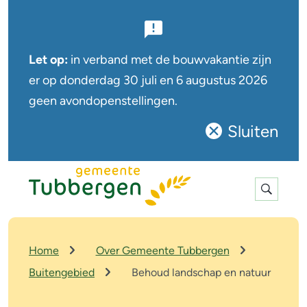
B
e
Let op:
in verband met de bouwvakantie zijn
l
er op
donderdag 30 juli en 6 augustus
2026
geen avondopenstellingen.
a
n
Sluiten
Sluit
g
deze
r
notificatie
Expan
i
search
j
k
K
Home
Over Gemeente Tubbergen
r
e
Buitengebied
Behoud landschap en natuur
u
n
i