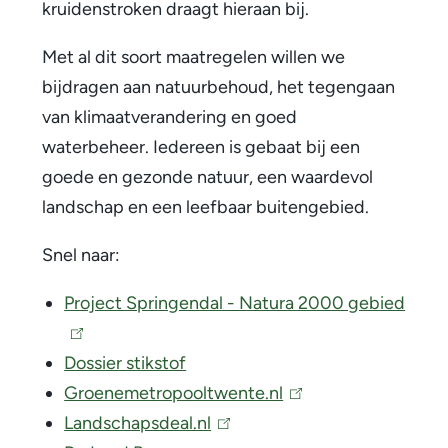
kruidenstroken draagt hieraan bij.
Met al dit soort maatregelen willen we
bijdragen aan natuurbehoud, het tegengaan
van klimaatverandering en goed
waterbeheer. Iedereen is gebaat bij een
goede en gezonde natuur, een waardevol
landschap en een leefbaar buitengebied.
Snel naar:
Project Springendal - Natura 2000 gebied
(
l
Dossier stikstof
i
Groenemetropooltwente.nl
(
n
Landschapsdeal.nl
(
l
k