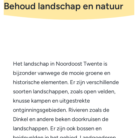
m
Behoud landschap en natuur
o
e
l
t
p
i
a
d
f
B
i
e
c
h
Het landschap in Noordoost Twente is
a
bijzonder vanwege de mooie groene en
o
t
historische elementen. Er zijn verschillende
u
i
soorten landschappen, zoals open velden,
d
knusse kampen en uitgestrekte
e
ontginningsgebieden. Rivieren zoals de
l
Dinkel en andere beken doorkruisen de
a
landschappen. Er zijn ook bossen en
n
heidevelden in het gebied. Landgoederen